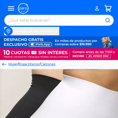
Entregar en Las Condes
Mujer
/
Ropa Interior
/
Calzones