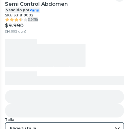
Semi Control Abdomen
Vendido por
Paris
SKU
331819002
3.9
(
15
)
$9.990
(
$4.995 x un
)
Talla