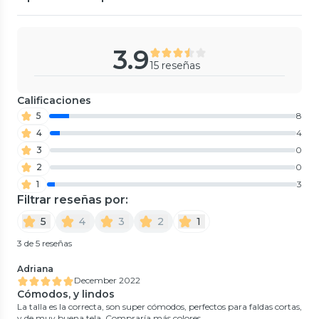
3.9
15 reseñas
Calificaciones
5
8
4
4
3
0
2
0
1
3
Filtrar reseñas por:
5
4
3
2
1
3 de 5 reseñas
Adriana
December 2022
Cómodos, y lindos
La talla es la correcta, son super cómodos, perfectos para faldas cortas,
y de muy buena tela. Compraría más colores.