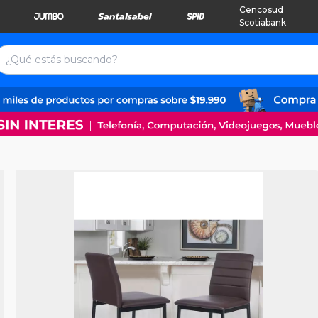
Cencosud
Scotiabank