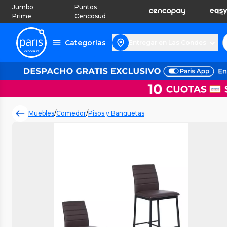
Jumbo
Puntos
Prime
Cencosud
Categorías
Entregar en Las Condes
Muebles
/
Comedor
/
Pisos y Banquetas