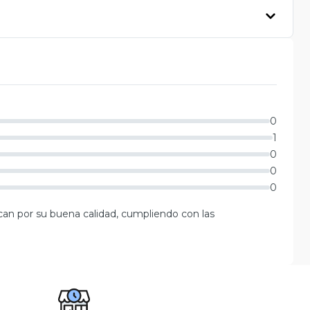
0
1
0
0
0
can por su buena calidad, cumpliendo con las