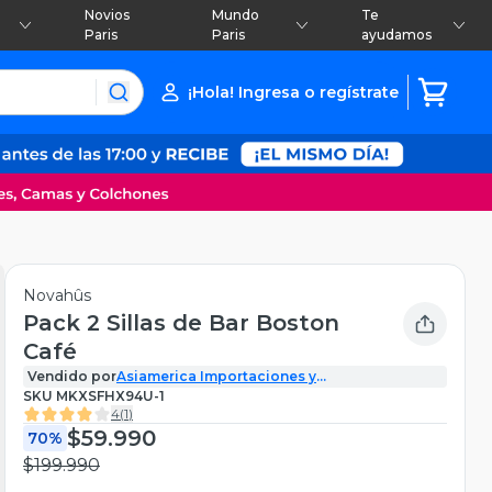
Novios
Mundo
Te
Paris
Paris
ayudamos
¡Hola! Ingresa o regístrate
Novahûs
Pack 2 Sillas de Bar Boston
Café
Vendido por
Asiamerica Importaciones y
Comercializadora SPA
SKU
MKXSFHX94U-1
4
(
1
)
$59.990
70%
$199.990