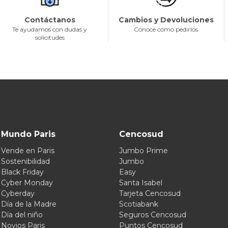
Contáctanos
Cambios y Devoluciones
Te ayudamos con dudas y
Conoce cómo pedirlos
solicitudes
Mundo Paris
Cencosud
Vende en Paris
Jumbo Prime
Sostenibilidad
Jumbo
Black Friday
Easy
Cyber Monday
Santa Isabel
Cyberday
Tarjeta Cencosud
Día de la Madre
Scotiabank
Día del niño
Seguros Cencosud
Novios Paris
Puntos Cencosud