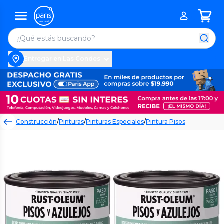
Entregar en Las Condes
Construcción
/
Pinturas
/
Pinturas Especiales
/
Pintura Pisos