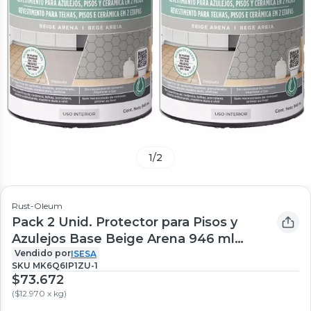
1
/
2
Rust-Oleum
Pack 2 Unid. Protector para Pisos y
Azulejos Base Beige Arena 946 ml
700026
Vendido por
ISESA
SKU
MK6Q6IP1ZU-1
$73.672
(
$12.970 x kg
)