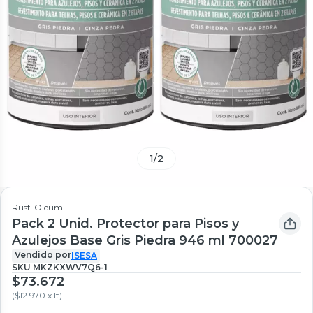
1
/
2
Rust-Oleum
Pack 2 Unid. Protector para Pisos y
Azulejos Base Gris Piedra 946 ml 700027
Vendido por
ISESA
SKU
MKZKXWV7Q6-1
$73.672
(
$12.970 x lt
)