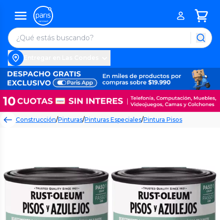
Entregar en Las Condes
Construcción
/
Pinturas
/
Pinturas Especiales
/
Pintura Pisos