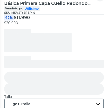
Básica Primera Capa Cuello Redondo
Manga Larga Colores Surtidos
Vendido por
Utilísimo
SKU
MKV21YSRZP-4
$11.990
42%
$20.990
Talla