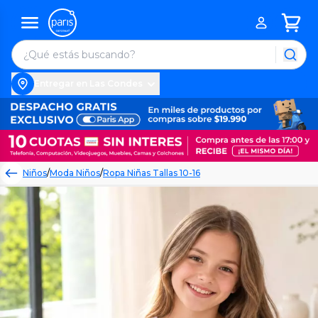
Entregar en Las Condes
Niños
/
Moda Niños
/
Ropa Niñas Tallas 10-16