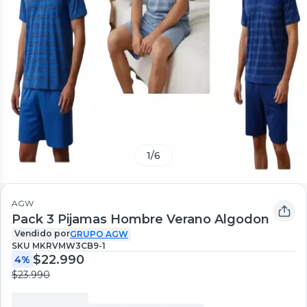
1
/
6
AGW
Pack 3 Pijamas Hombre Verano Algodon
Vendido por
GRUPO AGW
SKU
MKRVMW3CB9-1
$22.990
4%
$23.990