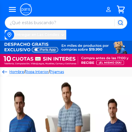
Entregar en Las Condes
Hombre
/
Ropa Interior
/
Pijamas