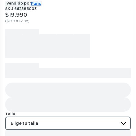
Vendido por
Paris
SKU
662586003
$19.990
(
$19.990 x un
)
Talla