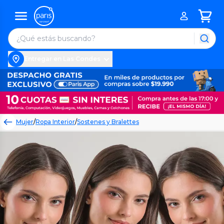
Entregar en Las Condes
Mujer
/
Ropa Interior
/
Sostenes y Bralettes