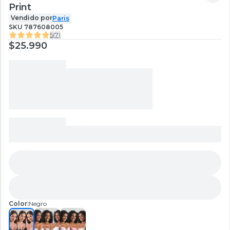
Print
Vendido por
Paris
SKU
787608005
5
(
7
)
$25.990
Color:
Negro