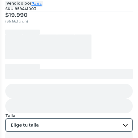
Vendido por
Paris
SKU
859441003
$19.990
(
$6.663 x un
)
Talla