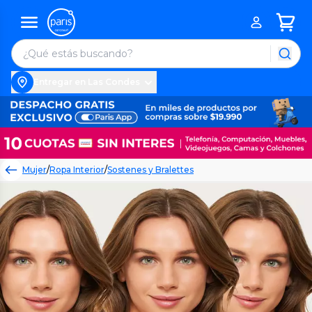
Entregar en Las Condes
Mujer
/
Ropa Interior
/
Sostenes y Bralettes