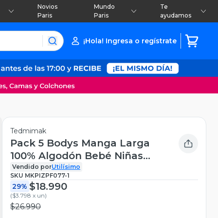
Novios
Mundo
Te
Paris
Paris
ayudamos
¡Hola! Ingresa o regístrate
Tedmimak
Pack 5 Bodys Manga Larga
100% Algodón Bebé Niñas
Sweet and Wild
Vendido por
Utilísimo
SKU
MKPIZPF077-1
$18.990
29%
(
$3.798 x un
)
$26.990