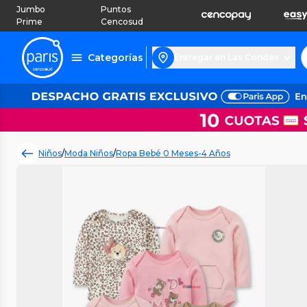
Jumbo
Puntos
Prime
Cencosud
Categorías
Entregar en Las Condes
Niños
/
Moda Niños
/
Ropa Bebé 0 Meses-4 Años