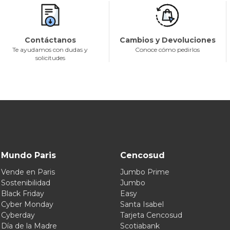
Contáctanos
Cambios y Devoluciones
Te ayudamos con dudas y
Conoce cómo pedirlos
solicitudes
Mundo Paris
Cencosud
Vende en Paris
Jumbo Prime
Sostenibilidad
Jumbo
Black Friday
Easy
Cyber Monday
Santa Isabel
Cyberday
Tarjeta Cencosud
Día de la Madre
Scotiabank