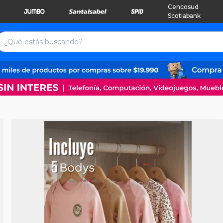
Cencosud
Scotiabank