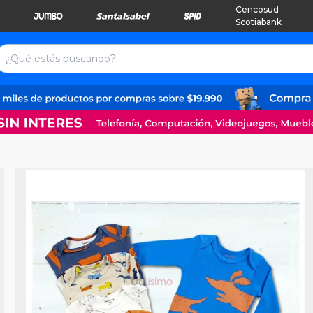
Cencosud
Scotiabank