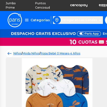
Jumbo
Puntos
Prime
Cencosud
Categorías
Entregar en Las Condes
Niños
/
Moda Niños
/
Ropa Bebé 0 Meses-4 Años