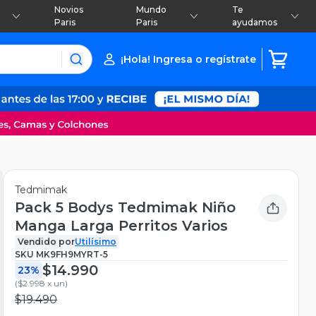
Novios
Mundo
Te
Paris
Paris
ayudamos
¡Hola! Ingresa o regístrate
Tedmimak
Pack 5 Bodys Tedmimak Niño
Manga Larga Perritos Varios
Vendido por
Utilísimo
SKU
MK9FH9MYRT-5
$14.990
23%
(
$2.998 x un
)
$19.490