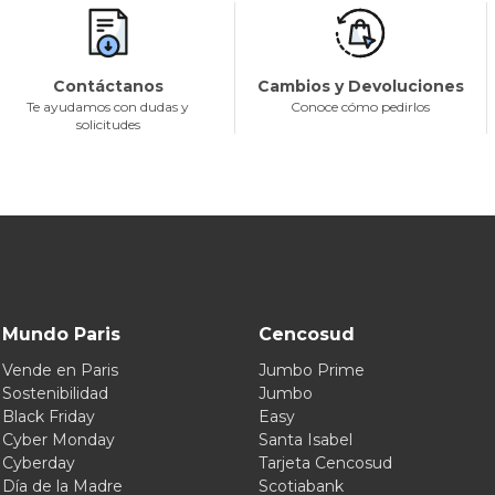
Contáctanos
Cambios y Devoluciones
Te ayudamos con dudas y
Conoce cómo pedirlos
solicitudes
Mundo Paris
Cencosud
Vende en Paris
Jumbo Prime
Sostenibilidad
Jumbo
Black Friday
Easy
Cyber Monday
Santa Isabel
Cyberday
Tarjeta Cencosud
Día de la Madre
Scotiabank