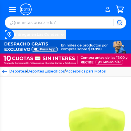
Entregar en Las Condes
Deportes
/
Deportes Específicos
/
Accesorios para Motos