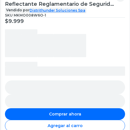
Reflectante Reglamentario de Segurida
Amarillo
Vendido por
Distrithunder Soluciones Spa
SKU
MKMO008W6O-1
$9.999
Comprar ahora
Agregar al carro