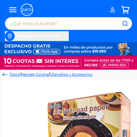
Entregar en Las Condes
Deco
/
Menaje Cocina
/
Utensilios y Accesorios