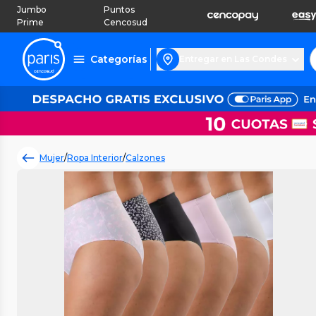
Jumbo
Puntos
Prime
Cencosud
Categorías
Entregar en Las Condes
Mujer
/
Ropa Interior
/
Calzones