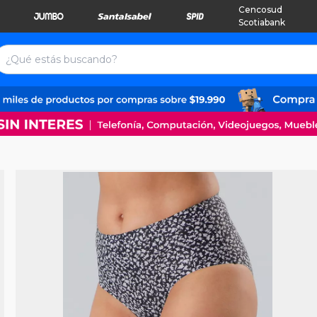
Cencosud
Scotiabank