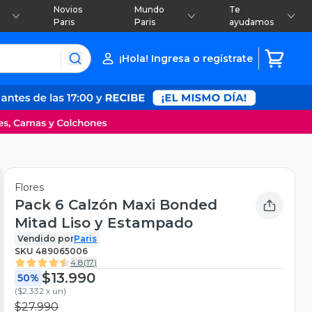
Novios
Mundo
Te
Paris
Paris
ayudamos
¡Hola! Ingresa o regístrate
Flores
Pack 6 Calzón Maxi Bonded
Mitad Liso y Estampado
Vendido por
Paris
SKU
489065006
4.8
(
17
)
$13.990
50%
(
$2.332 x un
)
$27.990