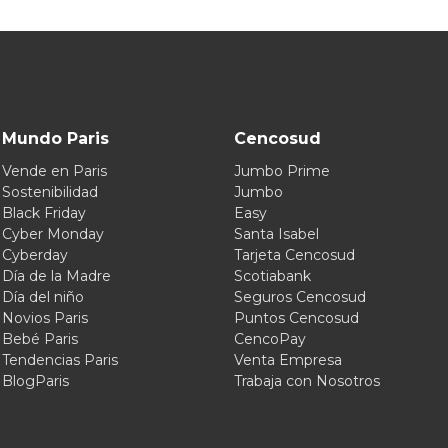
Mundo Paris
Cencosud
Vende en Paris
Jumbo Prime
Sostenibilidad
Jumbo
Black Friday
Easy
Cyber Monday
Santa Isabel
Cyberday
Tarjeta Cencosud
Día de la Madre
Scotiabank
Día del niño
Seguros Cencosud
Novios Paris
Puntos Cencosud
Bebé Paris
CencoPay
Tendencias Paris
Venta Empresa
BlogParis
Trabaja con Nosotros