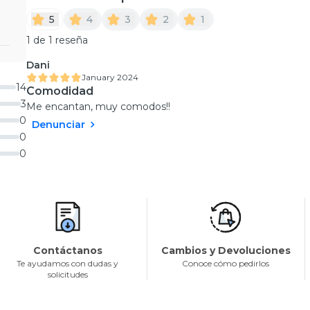
5
4
3
2
1
1 de 1 reseña
Dani
January 2024
14
Comodidad
3
Me encantan, muy comodos!!
0
Denunciar
0
0
Contáctanos
Cambios y Devoluciones
Te ayudamos con dudas y
Conoce cómo pedirlos
solicitudes