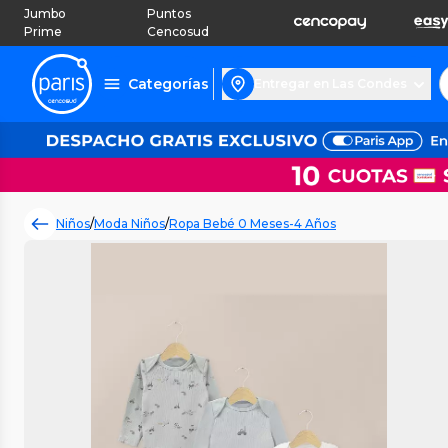
Jumbo
Puntos
Prime
Cencosud
Categorías
Entregar en Las Condes
Niños
/
Moda Niños
/
Ropa Bebé 0 Meses-4 Años