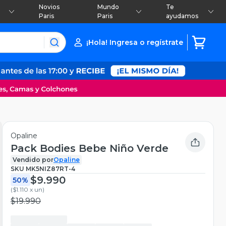
Novios
Mundo
Te
Paris
Paris
ayudamos
¡Hola! Ingresa o regístrate
Opaline
Pack Bodies Bebe Niño Verde
Vendido por
Opaline
SKU
MK5NIZ87RT-4
$9.990
50%
(
$1.110 x un
)
$19.990