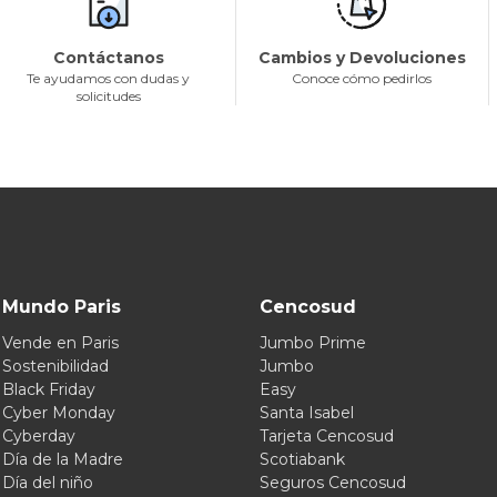
Contáctanos
Cambios y Devoluciones
Te ayudamos con dudas y
Conoce cómo pedirlos
solicitudes
Mundo Paris
Cencosud
Vende en Paris
Jumbo Prime
Sostenibilidad
Jumbo
Black Friday
Easy
Cyber Monday
Santa Isabel
Cyberday
Tarjeta Cencosud
Día de la Madre
Scotiabank
Día del niño
Seguros Cencosud