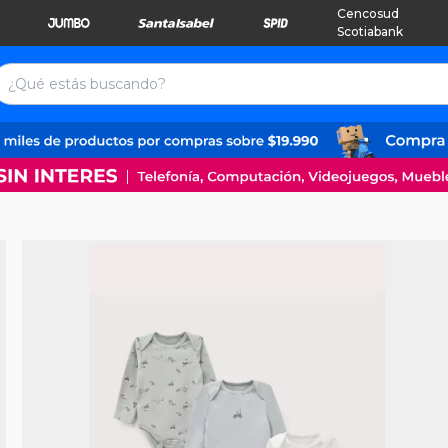
Cencosud
Scotiabank