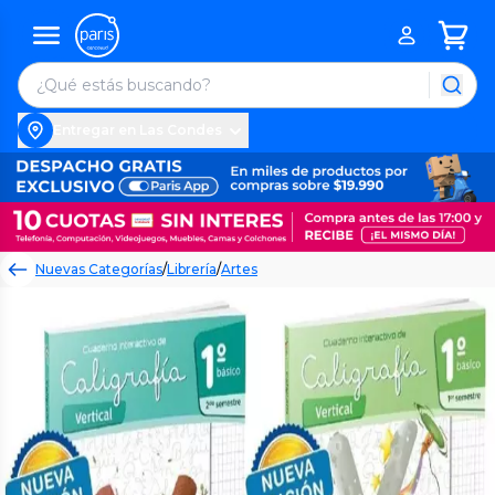
Entregar en Las Condes
Nuevas Categorías
/
Librería
/
Artes