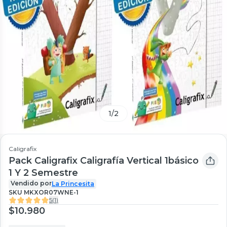
1
/
2
Caligrafix
Pack Caligrafix Caligrafía Vertical 1básico
1 Y 2 Semestre
Vendido por
La Princesita
SKU
MKXOR07WNE-1
5
(
1
)
$10.980