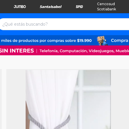
Cencosud
Scotiabank