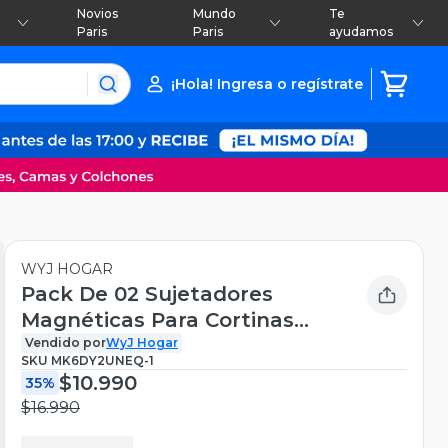
Novios
Mundo
Te
Paris
Paris
ayudamos
¡Hola! Ingresa o regístrate
WYJ HOGAR
Pack De 02 Sujetadores
Magnéticas Para Cortinas
Cuerda Gris M4
Vendido por
WyJ Hogar
SKU
MK6DY2UNEQ-1
$10.990
35%
$16.990