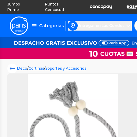
Jumbo
Puntos
Prime
Cencosud
Categorías
Entregar en Las Condes
Deco
/
Cortinas
/
Soportes y Accesorios