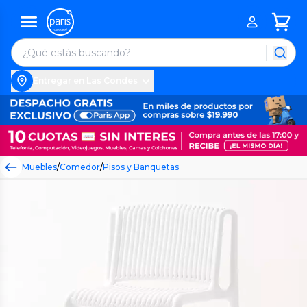
Entregar en Las Condes
Muebles
/
Comedor
/
Pisos y Banquetas