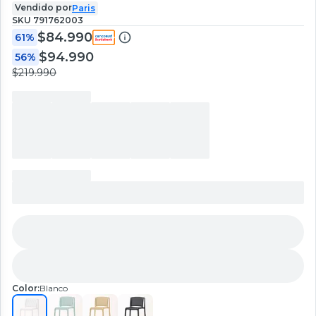
Vendido por
Paris
SKU
791762003
$84.990
61%
$94.990
56%
$219.990
Color:
Blanco