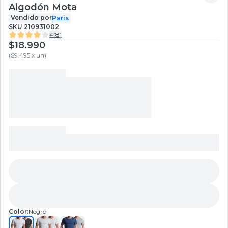
Algodón Mota
Vendido por
Paris
SKU
210931002
4
(
8
)
$18.990
(
$9.495 x un
)
Color:
Negro