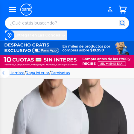
Entregar en Las Condes
Hombre
/
Ropa Interior
/
Camisetas