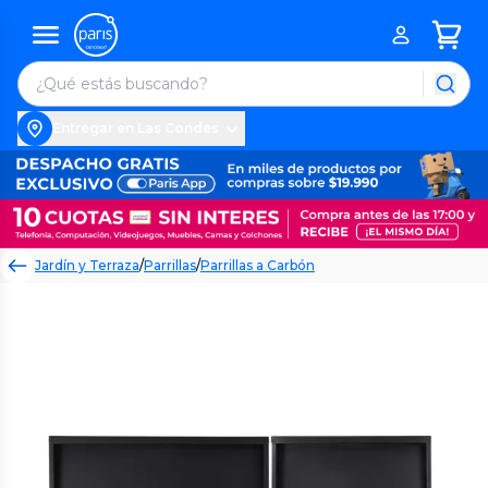
Entregar en Las Condes
Jardín y Terraza
/
Parrillas
/
Parrillas a Carbón