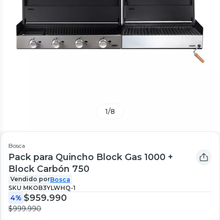
1
/
8
Bosca
Pack para Quincho Block Gas 1000 +
Block Carbón 750
Vendido por
Bosca
SKU
MKOB3YLWHQ-1
$959.990
4%
$999.990