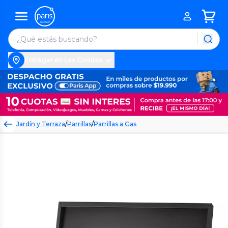
Entregar en Las Condes
Jardín y Terraza
/
Parrillas
/
Parrillas a Gas