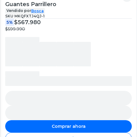
Guantes Parrillero
Vendido por
Bosca
SKU
MKQFXTJ4QJ-1
$567.980
5%
$599.990
Comprar ahora