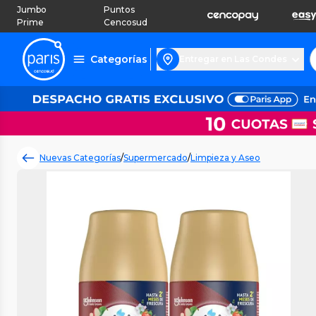
Jumbo
Puntos
Prime
Cencosud
Categorías
Entregar en Las Condes
Nuevas Categorías
/
Supermercado
/
Limpieza y Aseo