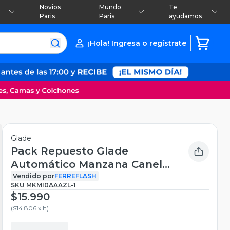
Novios
Mundo
Te
Paris
Paris
ayudamos
¡Hola! Ingresa o regístrate
Glade
Pack Repuesto Glade
Automático Manzana Canela
270 ml
Vendido por
FERREFLASH
SKU
MKMI0AAAZL-1
$15.990
(
$14.806 x lt
)