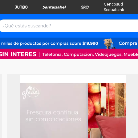
Cencosud
Scotiabank