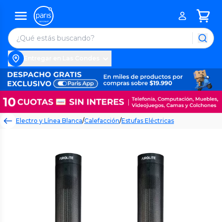
Entregar en Las Condes
Electro y Línea Blanca
/
Calefacción
/
Estufas Eléctricas