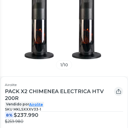
1
/
10
Airolite
PACK X2 CHIMENEA ELECTRICA HTV
200R
Vendido por
Airolite
SKU
MKLSXXXV33-1
$237.990
8%
$259.980