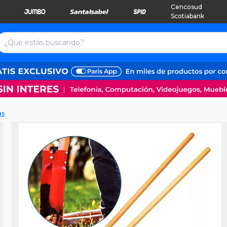
Cencosud
Scotiabank
as