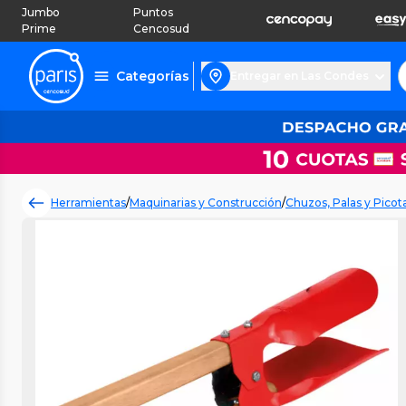
Jumbo
Puntos
Prime
Cencosud
Categorías
Entregar en Las Condes
Herramientas
/
Maquinarias y Construcción
/
Chuzos, Palas y Picot