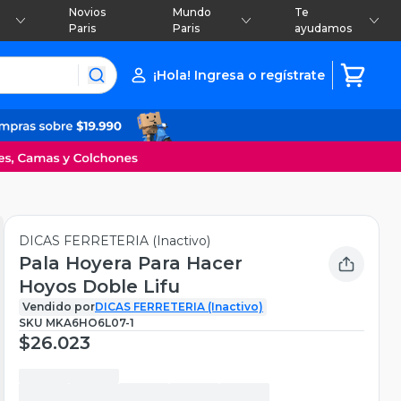
Novios
Mundo
Te
Paris
Paris
ayudamos
¡Hola! Ingresa o regístrate
DICAS FERRETERIA (Inactivo)
Pala Hoyera Para Hacer
Hoyos Doble Lifu
Vendido por
DICAS FERRETERIA (Inactivo)
SKU
MKA6HO6L07-1
$26.023