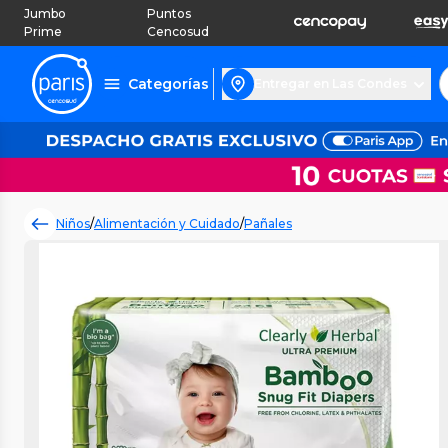
Jumbo
Puntos
Prime
Cencosud
Categorías
Entregar en Las Condes
Niños
/
Alimentación y Cuidado
/
Pañales