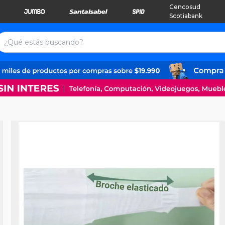
Cencosud
Scotiabank