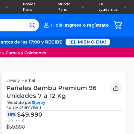
Novios
Mundo
Te
Paris
Paris
ayudamos
¡Hola! Ingresa o regístrate
Clearly Herbal
Pañales Bambú Premium 96
Unidades 7 a 12 Kg
Vendido por
Sherpy
SKU
MK3IIFSYIW-1
$49.990
16%
(
$521 x un
)
$59.990