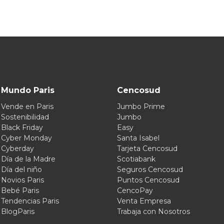
Mundo Paris
Cencosud
Vende en Paris
Jumbo Prime
Sostenibilidad
Jumbo
Black Friday
Easy
Cyber Monday
Santa Isabel
Cyberday
Tarjeta Cencosud
Día de la Madre
Scotiabank
Día del niño
Seguros Cencosud
Novios Paris
Puntos Cencosud
Bebé Paris
CencoPay
Tendencias Paris
Venta Empresa
BlogParis
Trabaja con Nosotros