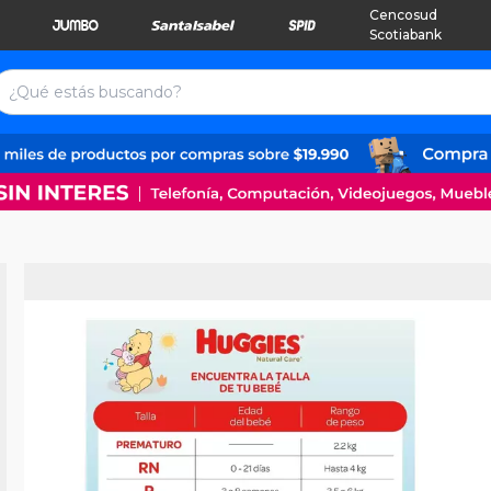
Cencosud
Scotiabank