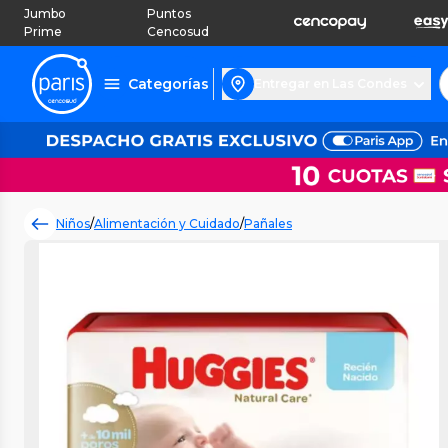
Jumbo
Puntos
Prime
Cencosud
Categorías
Entregar en Las Condes
Niños
/
Alimentación y Cuidado
/
Pañales