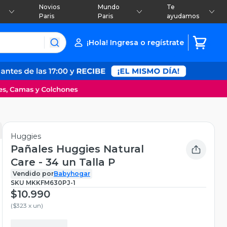
Novios
Mundo
Te
Paris
Paris
ayudamos
¡Hola! Ingresa o regístrate
Huggies
Pañales Huggies Natural
Care - 34 un Talla P
Vendido por
Babyhogar
SKU
MKKFM630PJ-1
$10.990
(
$323 x un
)