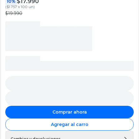
$17.990
10%
(
$1.757 x 100 un
)
$19.990
Comprar ahora
Agregar al carro
Cambios y devoluciones