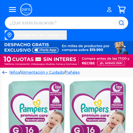
Entregar en Las Condes
Niños
/
Alimentación y Cuidado
/
Pañales