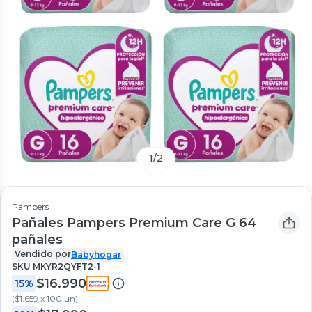
1
/
2
Pampers
Pañales Pampers Premium Care G 64
pañales
Vendido por
Babyhogar
SKU
MKYR2QYFT2-1
$16.990
15%
(
$1.659 x 100 un
)