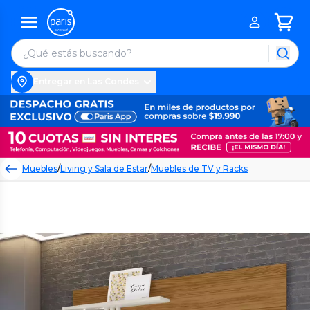
Entregar en Las Condes
Muebles
/
Living y Sala de Estar
/
Muebles de TV y Racks