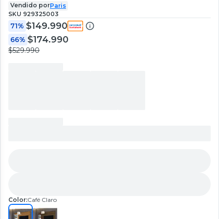
Vendido por
Paris
SKU
929325003
$149.990
71%
$174.990
66%
$529.990
Color:
Café Claro