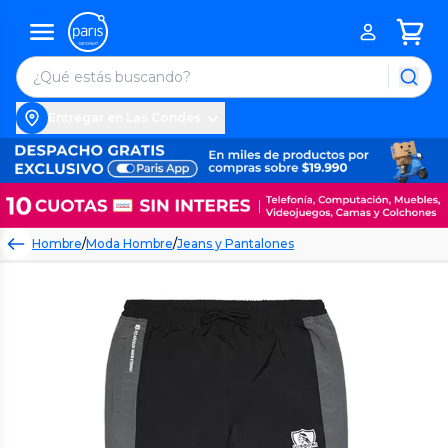
Entregar en Las Condes
Hombre
/
Moda Hombre
/
Jeans y Pantalones