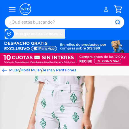
Entregar en Las Condes
Mujer
/
Moda Mujer
/
Jeans y Pantalones