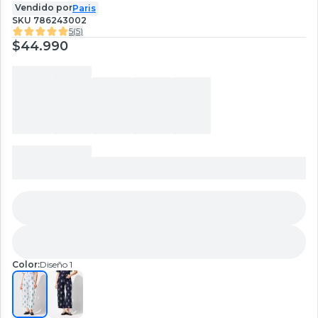
Vendido por
Paris
SKU
786243002
5
(
5
)
$44.990
Color:
Diseño 1