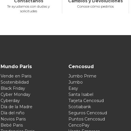
Contáctanos
Cambios y Devoluciones
Te ayudamos con dudas y
Conoce cómo pedirlos
solicitudes
Mundo Paris
Cencosud
Vende en Paris
Jumbo Prime
Sostenibilidad
Jumbo
Black Friday
Easy
Cyber Monday
Santa Isabel
Cyberday
Tarjeta Cencosud
Día de la Madre
Scotiabank
Día del niño
Seguros Cencosud
Novios Paris
Puntos Cencosud
Bebé Paris
CencoPay