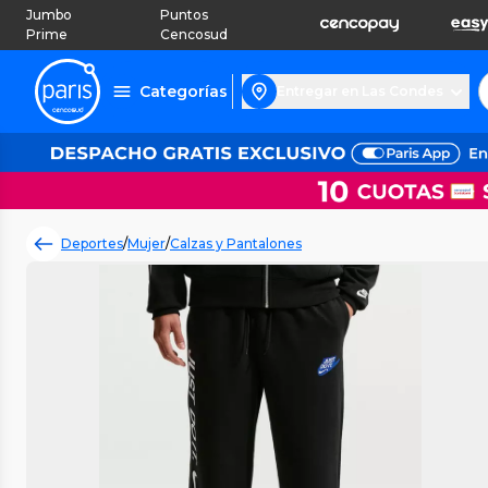
Jumbo
Puntos
Prime
Cencosud
Categorías
Entregar en Las Condes
Deportes
/
Mujer
/
Calzas y Pantalones