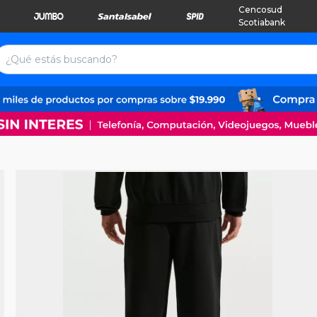
Cencosud
Scotiabank