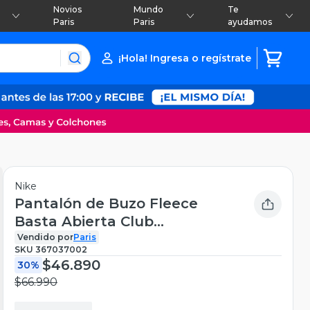
Novios
Mundo
Te
Paris
Paris
ayudamos
¡Hola! Ingresa o regístrate
Nike
Pantalón de Buzo Fleece
Basta Abierta Club
Sportswear
Vendido por
Paris
SKU
367037002
$46.890
30%
$66.990