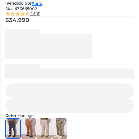
Vendido por
Paris
SKU
633665002
4.5
(
11
)
$34.990
Color:
Marengo