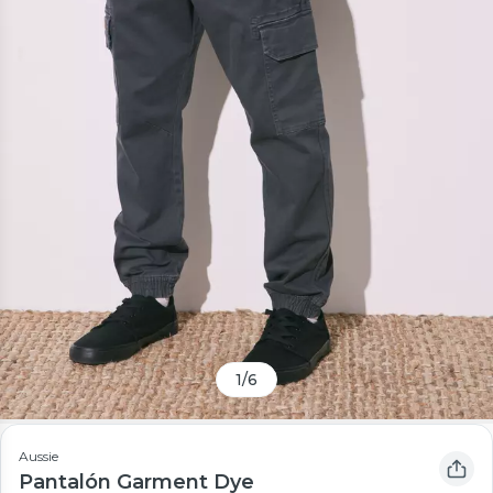
1
/
6
Aussie
Pantalón Garment Dye