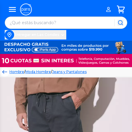
Entregar en Las Condes
Hombre
/
Moda Hombre
/
Jeans y Pantalones