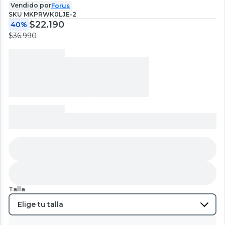
Vendido por
Forus
SKU
MKPRWK0LJE-2
$22.190
40%
$36.990
Talla