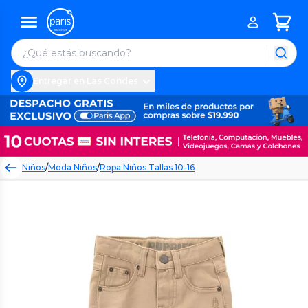
Entregar en Las Condes
Niños
/
Moda Niños
/
Ropa Niños Tallas 10-16