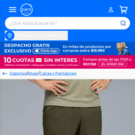
Entregar en Las Condes
Deportes
/
Mujer
/
Calzas y Pantalones