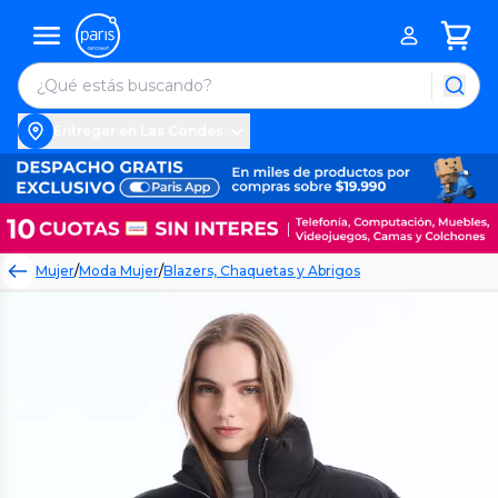
Entregar en Las Condes
Mujer
/
Moda Mujer
/
Blazers, Chaquetas y Abrigos