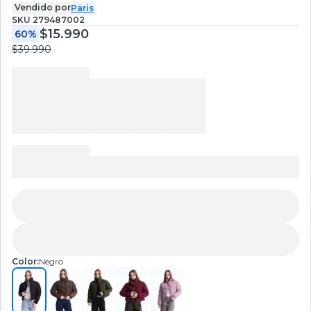
Vendido por
Paris
SKU
279487002
$15.990
60%
$39.990
Color:
Negro