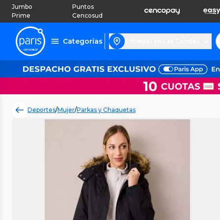
Jumbo
Puntos
Prime
Cencosud
Categorías
Entregar en Las Condes
Deportes
/
Mujer
/
Parkas y Chaquetas