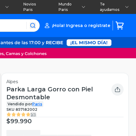
Novios
Mundo
Te
Paris
Paris
ayudamos
¡Hola! Ingresa o regístrate
Alpes
Parka Larga Gorro con Piel
Desmontable
Vendido por
Paris
SKU
857182002
5
(
1
)
$99.990