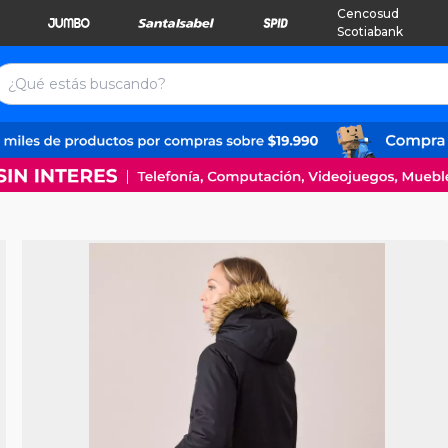
Cencosud
Scotiabank