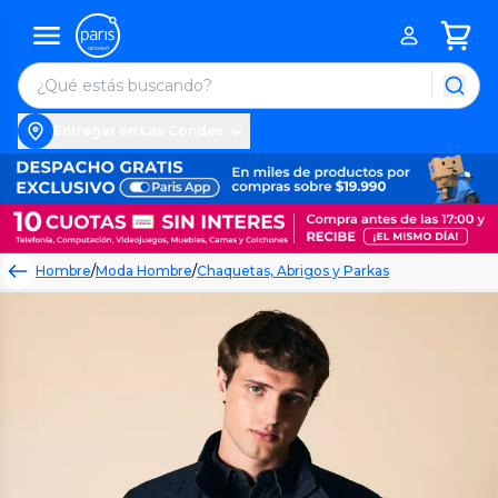
Entregar en Las Condes
Hombre
/
Moda Hombre
/
Chaquetas, Abrigos y Parkas