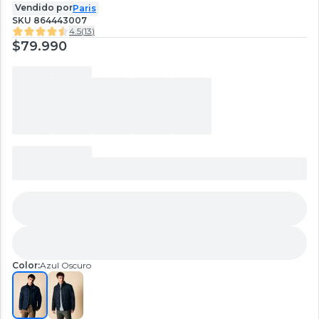
Vendido por
Paris
SKU
864443007
4.5
(
13
)
$79.990
Color:
Azul Oscuro