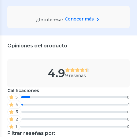
Conocer más
¿Te interesa?
Opiniones del producto
4.9
9 reseñas
Calificaciones
5
8
4
1
3
0
2
0
1
0
Filtrar reseñas por: