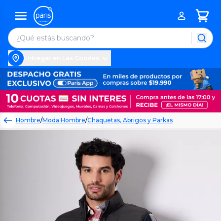
Entregar en Las Condes
Hombre
/
Moda Hombre
/
Chaquetas, Abrigos y Parkas