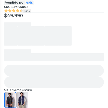
Vendido por
Paris
SKU
857195002
4.9
(
9
)
$49.990
Color:
Verde Oscuro