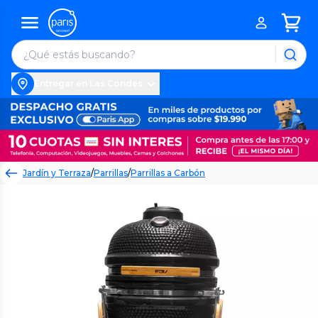
Entregar en Las Condes
Jardín y Terraza
/
Parrillas
/
Parrillas a Carbón