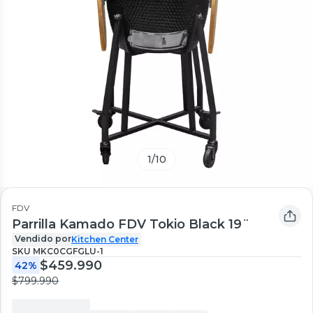
1
/
10
FDV
Parrilla Kamado FDV Tokio Black 19¨
Vendido por
Kitchen Center
SKU
MKC0CGFGLU-1
$459.990
42%
$799.990