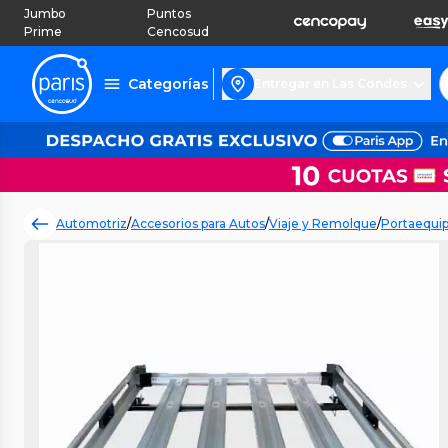
Jumbo
Puntos
Prime
Cencosud
Categorías
Entregar en Las Condes
Automotriz
/
Accesorios para Autos
/
Viaje y Remolque
/
Portaequip