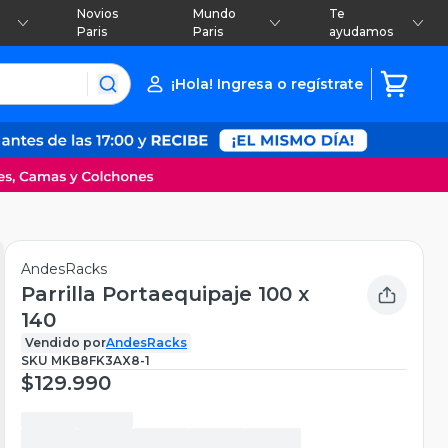
Novios
Mundo
Te
Paris
Paris
ayudamos
¡Hola! Ingresa o regístrate
AndesRacks
Parrilla Portaequipaje 100 x
140
Vendido por
AndesRacks
SKU
MKB8FK3AX8-1
$129.990