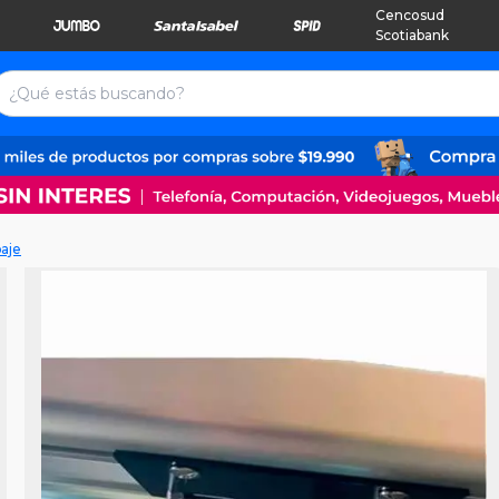
Cencosud
Scotiabank
aje