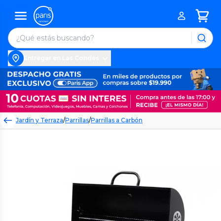
Entregar en Las Condes
Jardín y Terraza
/
Parrillas
/
Parrillas a Carbón