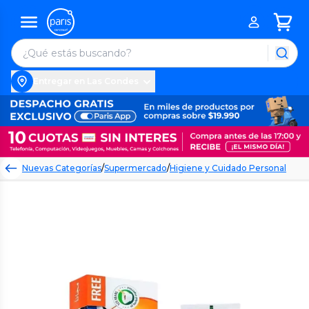
Entregar en Las Condes
Nuevas Categorías
/
Supermercado
/
Higiene y Cuidado Personal