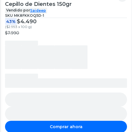
Cepillo de Dientes 150gr
Vendido por
Saideep
SKU
MK8FKKOQ5D-1
$4.490
43%
(
$2.993 x 100 g
)
$7.990
Comprar ahora