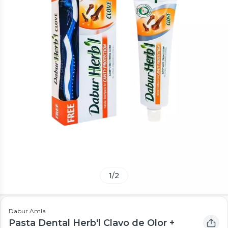
1
/
2
Dabur Amla
Pasta Dental Herb'l Clavo de Olor +