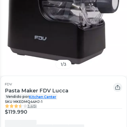
1
/
3
FDV
Pasta Maker FDV Lucca
Vendido por
Kitchen Center
SKU
MKEDMQ44HJ-1
3.4
(
5
)
$119.990