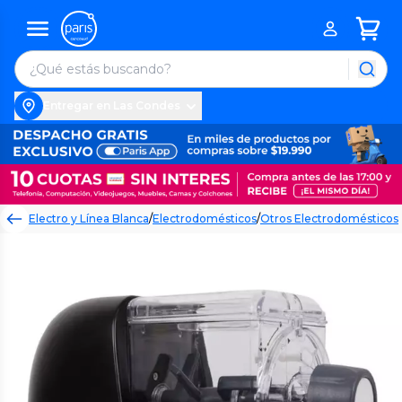
Entregar en Las Condes
Electro y Línea Blanca
/
Electrodomésticos
/
Otros Electrodomésticos