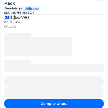
Pack
Vendido por
Utilísimo
SKU
MK7F5HEYSZ-1
$5.490
35%
(
$458 x un
)
$8.490
Comprar ahora