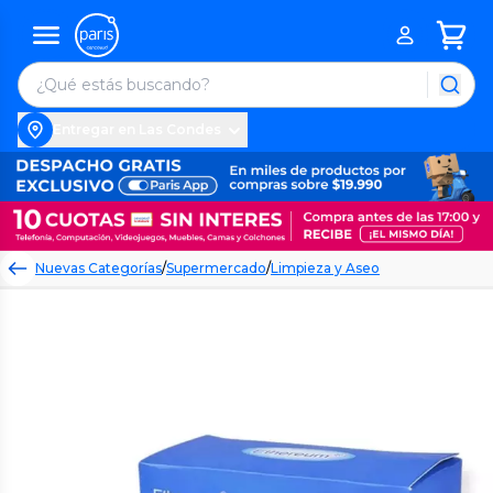
Entregar en Las Condes
Nuevas Categorías
/
Supermercado
/
Limpieza y Aseo