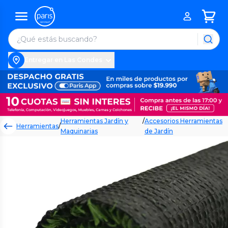
Entregar en Las Condes
Herramientas Jardín y
/
Accesorios Herramientas
Herramientas
/
Maquinarias
de Jardín