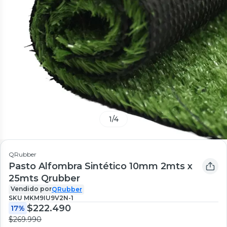
1
/
4
QRubber
Pasto Alfombra Sintético 10mm 2mts x
25mts Qrubber
Vendido por
QRubber
SKU
MKM9IU9V2N-1
$222.490
17%
$269.990