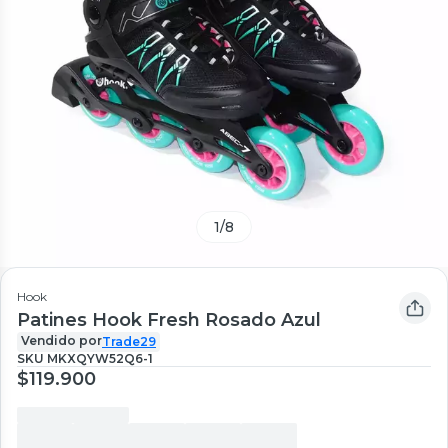
1
/
8
Hook
Patines Hook Fresh Rosado Azul
Vendido por
Trade29
SKU
MKXQYW52Q6-1
$119.900