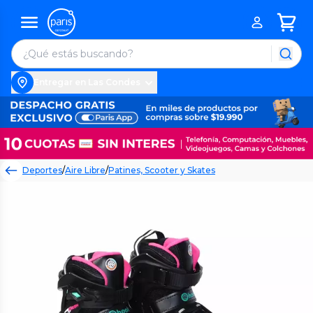
Entregar en Las Condes
Deportes
/
Aire Libre
/
Patines, Scooter y Skates