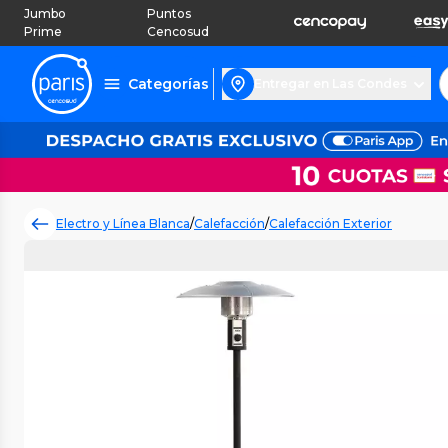
Jumbo
Puntos
Prime
Cencosud
Categorías
Entregar en Las Condes
Electro y Línea Blanca
/
Calefacción
/
Calefacción Exterior