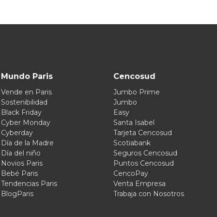
Mundo Paris
Cencosud
Vende en Paris
Jumbo Prime
Sostenibilidad
Jumbo
Black Friday
Easy
Cyber Monday
Santa Isabel
Cyberday
Tarjeta Cencosud
Día de la Madre
Scotiabank
Día del niño
Seguros Cencosud
Novios Paris
Puntos Cencosud
Bebé Paris
CencoPay
Tendencias Paris
Venta Empresa
BlogParis
Trabaja con Nosotros