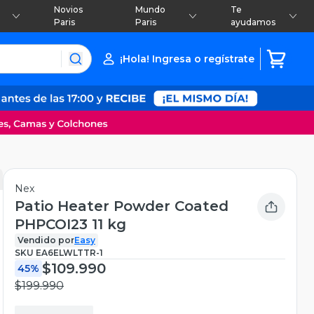
Novios
Mundo
Te
Paris
Paris
ayudamos
¡Hola! Ingresa o regístrate
Nex
Patio Heater Powder Coated
PHPCOI23 11 kg
Vendido por
Easy
SKU
EA6ELWLTTR-1
$109.990
45%
$199.990