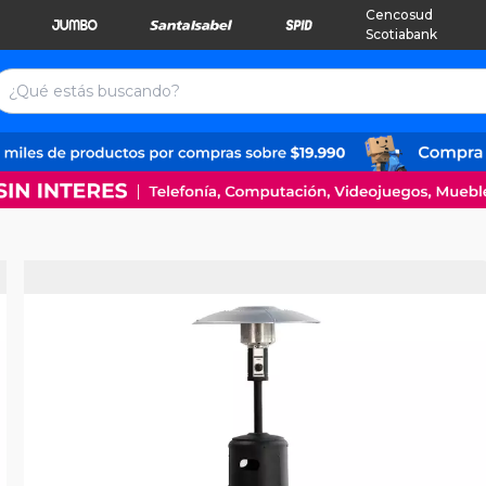
Cencosud
Scotiabank