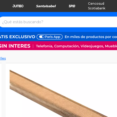
Cencosud
Scotiabank
iles