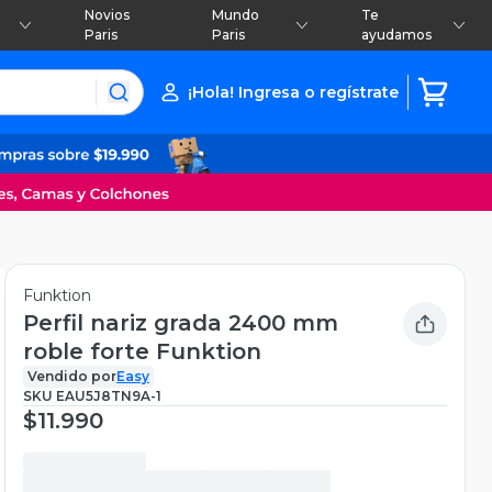
Novios
Mundo
Te
Paris
Paris
ayudamos
¡Hola! Ingresa o regístrate
Funktion
Perfil nariz grada 2400 mm
roble forte Funktion
Vendido por
Easy
SKU
EAU5J8TN9A-1
$11.990