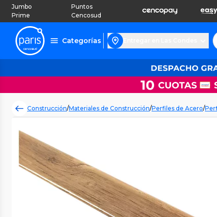
Jumbo
Puntos
Prime
Cencosud
Categorías
Entregar en Las Condes
Construcción
/
Materiales de Construcción
/
Perfiles de Acero
/
Perf