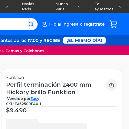
Novios
Mundo
Te
Paris
Paris
ayudamos
¡Hola! Ingresa o regístrate
Funktion
Perfil terminación 2400 mm
Hickory brillo Funktion
Vendido por
Easy
SKU
EA525CRFA0-1
$9.490