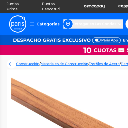
Jumbo
Puntos
Prime
Cencosud
Categorías
Entregar en Las Condes
Construcción
/
Materiales de Construcción
/
Perfiles de Acero
/
Perf