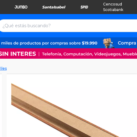
Cencosud
Scotiabank
iles