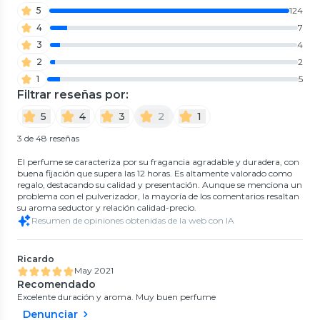
5
124
4
7
3
4
2
2
1
5
Filtrar reseñas por:
5
4
3
2
1
3 de 48 reseñas
El perfume se caracteriza por su fragancia agradable y duradera, con
buena fijación que supera las 12 horas. Es altamente valorado como
regalo, destacando su calidad y presentación. Aunque se menciona un
problema con el pulverizador, la mayoría de los comentarios resaltan
su aroma seductor y relación calidad-precio.
Resumen de opiniones obtenidas de la web con IA
Ricardo
May 2021
Recomendado
Excelente duración y aroma. Muy buen perfume
Denunciar