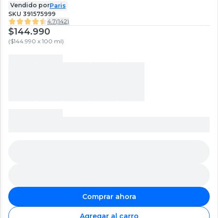
Vendido por
Paris
SKU
391575999
4.7
(
142
)
$144.990
(
$144.990 x 100 ml
)
Comprar ahora
Agregar al carro