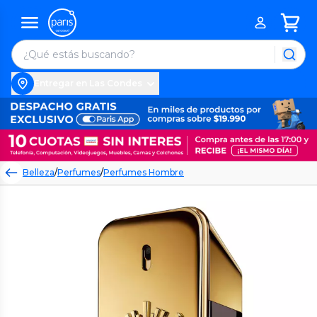
Entregar en Las Condes
Belleza
/
Perfumes
/
Perfumes Hombre